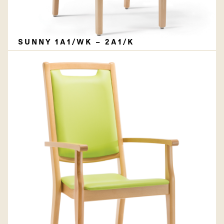
SUNNY 1A1/WK – 2A1/K