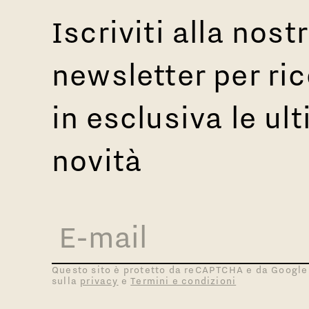
Iscriviti alla nost
newsletter per ri
in esclusiva le ul
novità
Questo sito è protetto da reCAPTCHA e da Google
sulla
privacy
e
Termini e condizioni