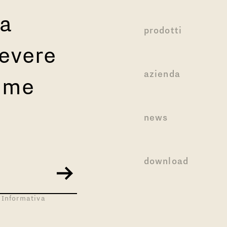
ra
prodotti
cevere
azienda
time
news
download
 Informativa