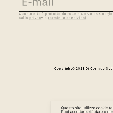
Questo sito è protetto da reCAPTCHA e da Google
sulla
privacy
e
Termini e condizioni
Copyright© 2023 Di Corrado Sedie
Questo sito utilizza cookie t
Puoi accettare, rifiutare o p