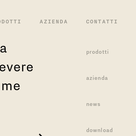
ODOTTI
AZIENDA
CONTATTI
ra
prodotti
cevere
azienda
time
news
download